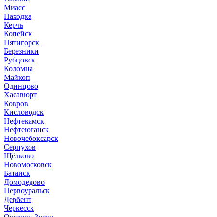
Миасс
Находка
Керчь
Копейск
Пятигорск
Березники
Рубцовск
Коломна
Майкоп
Одинцово
Хасавюрт
Ковров
Кисловодск
Нефтекамск
Нефтеюганск
Новочебоксарск
Серпухов
Щёлково
Новомосковск
Батайск
Домодедово
Первоуральск
Дербент
Черкесск
Орехово-Зуево