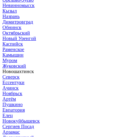
Невинномысск
Кызыл
Назрань
Димитровград
Обнинск
Октябрьский
Новый Уренгой
Каспийск
Раменское
Камышин
Муром
Жуковский
Новошахтинск
Северск
Ессентуки
Ачинск
Ноябрьск
Артём
Пушкино
Евпатория
Елец
Новокуйбышевск
Сергиев Посад
Арзамас