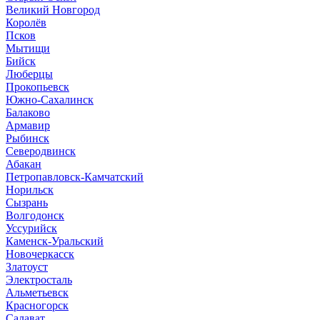
Великий Новгород
Королёв
Псков
Мытищи
Бийск
Люберцы
Прокопьевск
Южно-Сахалинск
Балаково
Армавир
Рыбинск
Северодвинск
Абакан
Петропавловск-Камчатский
Норильск
Сызрань
Волгодонск
Уссурийск
Каменск-Уральский
Новочеркасск
Златоуст
Электросталь
Альметьевск
Красногорск
Салават