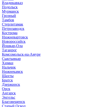
Владикавказ
Подольск
Мурманск
Грозный
Тамбов
Стерлитамак
Петрозаводск
Кострома
Нижневартовск
Новороссийск
Йошкар-Ола
Таганрог
Комсомольск-на-Амуре
Сыктывкар
Химки
Нальчик
Нижнекамск
Шахты
Братск
Дзержинск
Орск
Ангарск
Энгельс
Благовещенск
Старый Оскол