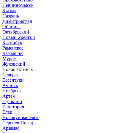
Невинномысск
Кызыл
Назрань
Димитровград
Обнинск
Октябрьский
Новый Уренгой
Каспийск
Раменское
Камышин
Муром
Жуковский
Новошахтинск
Северск
Ессентуки
Ачинск
Ноябрьск
Артём
Пушкино
Евпатория
Елец
Новокуйбышевск
Сергиев Посад
Арзамас