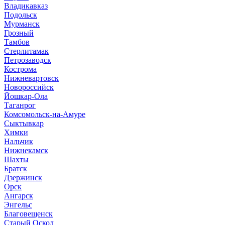
Владикавказ
Подольск
Мурманск
Грозный
Тамбов
Стерлитамак
Петрозаводск
Кострома
Нижневартовск
Новороссийск
Йошкар-Ола
Таганрог
Комсомольск-на-Амуре
Сыктывкар
Химки
Нальчик
Нижнекамск
Шахты
Братск
Дзержинск
Орск
Ангарск
Энгельс
Благовещенск
Старый Оскол