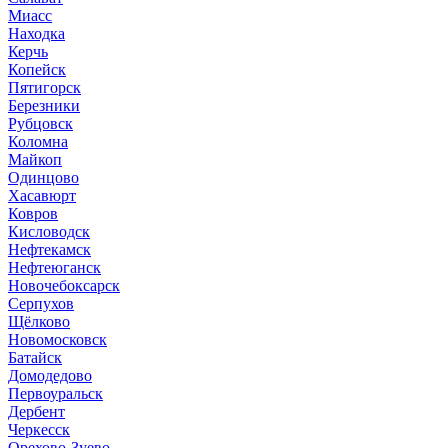
Миасс
Находка
Керчь
Копейск
Пятигорск
Березники
Рубцовск
Коломна
Майкоп
Одинцово
Хасавюрт
Ковров
Кисловодск
Нефтекамск
Нефтеюганск
Новочебоксарск
Серпухов
Щёлково
Новомосковск
Батайск
Домодедово
Первоуральск
Дербент
Черкесск
Орехово-Зуево