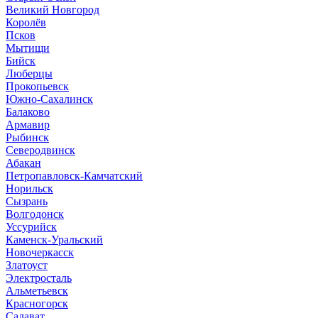
Великий Новгород
Королёв
Псков
Мытищи
Бийск
Люберцы
Прокопьевск
Южно-Сахалинск
Балаково
Армавир
Рыбинск
Северодвинск
Абакан
Петропавловск-Камчатский
Норильск
Сызрань
Волгодонск
Уссурийск
Каменск-Уральский
Новочеркасск
Златоуст
Электросталь
Альметьевск
Красногорск
Салават